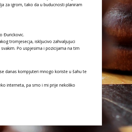
olja za igrom, tako da u buducnosti planiram
ko Ðurickovic.
kog tromjesecja, iskljucivo zahvaljujuci
svakim. Po uspjesima i pozicijama na tim
da se danas kompjuteri mnogo koriste u šahu te
o interneta, pa smo i mi prije nekoliko