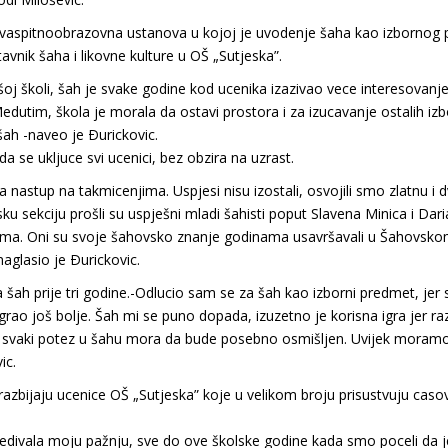
 vaspitnoobrazovna ustanova u kojoj je uvodenje šaha kao izbornog
avnik šaha i likovne kulture u OŠ „Sutjeska”.
j školi, šah je svake godine kod ucenika izazivao vece interesovanje
 Medutim, škola je morala da ostavi prostora i za izucavanje ostalih
šah -naveo je Ðurickovic.
a se ukljuce svi ucenici, bez obzira na uzrast.
astup na takmicenjima. Uspjesi nisu izostali, osvojili smo zlatnu i 
u sekciju prošli su uspješni mladi šahisti poput Slavena Minica i Dari
jima. Oni su svoje šahovsko znanje godinama usavršavali u Šahovskom
aglasio je Ðurickovic.
 šah prije tri godine.-Odlucio sam se za šah kao izborni predmet, je
rao još bolje. Šah mi se puno dopada, izuzetno je korisna igra jer ra
to svaki potez u šahu mora da bude posebno osmišljen. Uvijek moramo
ic.
 razbijaju ucenice OŠ „Sutjeska” koje u velikom broju prisustvuju cas
avrijedivala moju pažnju, sve do ove školske godine kada smo poceli da