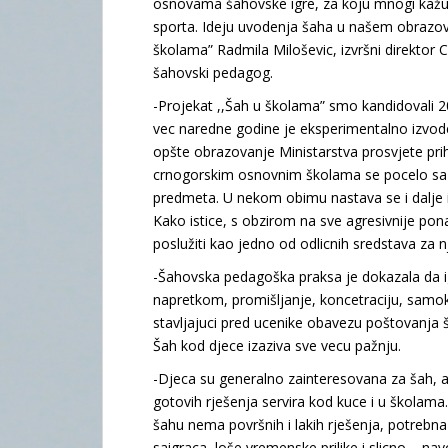
osnovama šahovske igre, za koju mnogi kažu
sporta. Ideju uvodenja šaha u našem obrazo
školama” Radmila Miloševic, izvršni direktor C
šahovski pedagog.
-Projekat ,,Šah u školama” smo kandidovali 2
vec naredne godine je eksperimentalno izvod
opšte obrazovanje Ministarstva prosvjete pri
crnogorskim osnovnim školama se pocelo sa 
predmeta. U nekom obimu nastava se i dalje iz
Kako istice, s obzirom na sve agresivnije pon
poslužiti kao jedno od odlicnih sredstava za 
-Šahovska pedagoška praksa je dokazala da ig
napretkom, promišljanje, koncetraciju, samok
stavljajuci pred ucenike obavezu poštovanja š
Šah kod djece izaziva sve vecu pažnju.
-Djeca su generalno zainteresovana za šah, ali
gotovih rješenja servira kod kuce i u školam
šahu nema površnih i lakih rješenja, potrebna 
saigraca, loše vremenske prilike i slicno – nav