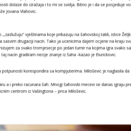
sti dolaze do izražaja i to mi se svidja. Bitno je i da se posjeduje v
aže Jovana Vlahovic.
o ,,zazlužuju” vještinama koje prikazuju na šahovskoj tabli, istice Želj
na sasvim drugaciji nacin. Tako ja ucenicima dajem ocjene na kraju sva
zujem za svako tromjesecje po jedan turnir na kojima igra svako sa 
 taj nacin gradiram necije znanje iz šaha -kazao je Ðurickovic.
h u potpunosti korespondira sa kompjuterima. Miloševic je naglasila 
ru a i preko racunara šah. Mnogi šahovski mecevi se danas igraju prek
icnim centrom iz Vašingtona – prica Miloševic.