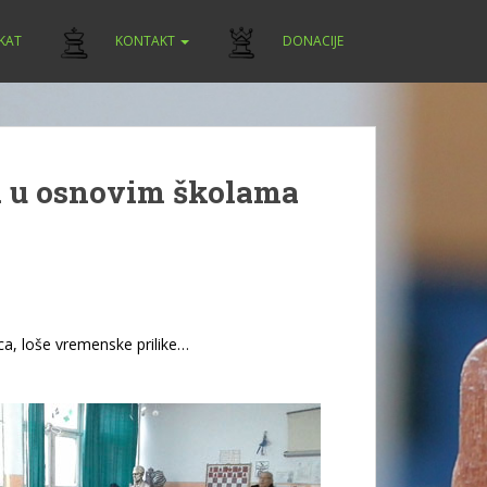
IKAT
KONTAKT
DONACIJE
a u osnovim školama
ca, loše vremenske prilike…