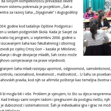
 da svojom kompleksnošcu prevazilazi okvire
vnom sistemu pokrenula je projektom ,,Šah u
entra za razvoj šaha ,,Dijagonale” i dugogodišnji
004. godine kod tadašnje Opštine Podgorica i
en u sedam podgorickih škola. Kada je Savjet za
hvatio taj program, u septembru 2006. godine u
izucavanjem šaha kao fakultativnog i izbornog
vodi po cijeloj Crnoj Gori – kazala je Miloševic.
ašanje i druge devijacije mladih, šah cesto može
njihovo usmjeravanje na prave vrijednosti.
ranjem šaha mladi razvijaju upornost, odgovornost, samokriticnost, 
ontrolu, racionalnost, kreativnost , maštovitost… U šahu se poseban z
ahovskih pravila, kod njih se afirmiše poštenje kao temeljna životna v
 bi mogla biti i više. Problem je vjerujem, to što su djeca nespremna 
a. Kad trebaju sami svojim radom i pregnucem da postignu nešto, njih 
je dubioznost i sistematicnost. Šah je individualna igra i igrac ne mo
odi Miloševic.