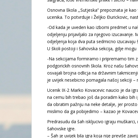
Osnovna škola ,,Sutjeska” prepoznata je kao
ucenika. To potvrduje i Željko Ðurickovic, nast
-Od kada je uveden kao izborni predmet u našo
odjeljenju prijavljalo za njegovo izucavanje.
odjeljenja koja dva puta sedmicno izucavaju 
U školi postoji i šahovska sekcija, gdje mogu d
-Na sekcijama formiramo i pripremamo tim za n
podgorickih osnovnih škola. Kroz našu šahovsk
osvajali brojna odlicja na državnim takmicen
je uvijek nesebicno pomagala našoj sekciji – n
Ucenik IX-2 Marko Kovacevic naucio je da igra
na cemu bih trebao još da poradim kako bih ig
da obratim pažnju na neke detalje, jer pros
mislimo da ga pobijedimo – kazao je Kovacev
Predrasudu da šah iskljucivo igraju muškarci,
šahovske igre.
– Šah je uvijek bila igra koja nije previše z