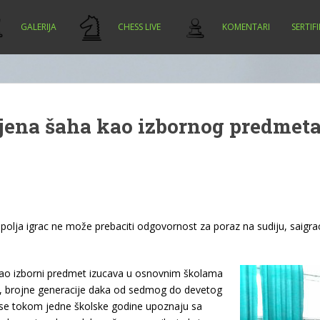
GALERIJA
CHESS LIVE
KOMENTARI
SERTIF
djena šaha kao izbornog predmet
 polja igrac ne može prebaciti odgovornost za poraz na sudiju, saigra
kao izborni predmet izucava u osnovnim školama
, brojne generacije daka od sedmog do devetog
 se tokom jedne školske godine upoznaju sa