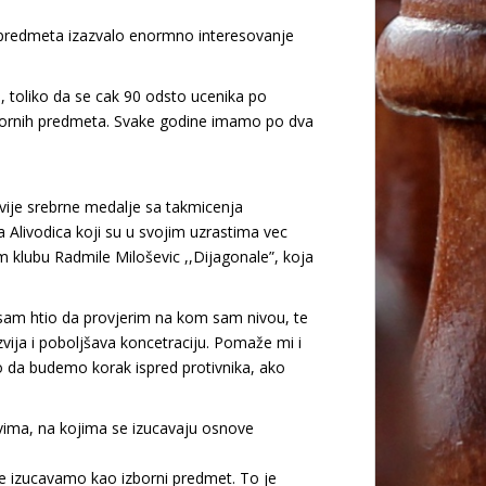
 predmeta izazvalo enormno interesovanje
, toliko da se cak 90 odsto ucenika po
 izbornih predmeta. Svake godine imamo po dva
dvije srebrne medalje sa takmicenja
a Alivodica koji su u svojim uzrastima vec
 klubu Radmile Miloševic ,,Dijagonale”, koja
r sam htio da provjerim na kom sam nivou, te
zvija i poboljšava koncetraciju. Pomaže mi i
 da budemo korak ispred protivnika, ako
ovima, na kojima se izucavaju osnove
 je izucavamo kao izborni predmet. To je