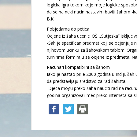
logicka igra tokom koje moje logicke sposobno
da se na neki nacin nastavim baviti šahom -k
B.K.
Pobjedama do petica
Ocjene iz šaha ucenici OŠ ,,Sutjeska” iskljuciv
-Šah je specifican predmet koji se ocjenjuje 
njihovom ucinku za šahovskom tablom. Organi
turnirima formiraju se ocjene iz predmeta. Na
Racunari kompatibilni sa šahom
Iako je nastao prije 2000 godina u Indiji, ša
da predstavljaju sredstvo za rad šahista.
-Djeca mogu preko šaha nauciti rad na racuna
godina organizovali mec preko interneta sa sl