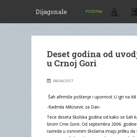
S
k
Dijagonale
POČETNA
i
p
t
o
m
Deset godina od uvo
a
i
u Crnoj Gori
n
c
o
08/04/2017
n
t
Šah afirmiše poštenje i upornost U igri na 68
e
-Radmila Milosevic za Dan-
n
t
Tece deseta školska godina od kako se šah 
širom Crne Gore. Od septembra 2006. godine
razreda u osnovnim školama imaju priliku da